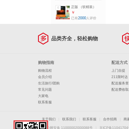
白话文讲解64卦入
正版 （软精装）
6
门书籍易经的智慧
NAMASTE 生命喜
￥
系列书
悦的祈祷 沈妙瑜著
2000
已有
人评价
2017版 轻工业 活
出生命的喜悦 赠能
量朗读手册365天祈
品类齐全，轻松购物
祷文 生命喜悦的祈
祷
购物指南
配送方式
购物流程
上门自提
会员介绍
211限时达
生活旅行/团购
配送服务查
常见问题
配送费收取
大家电
联系客服
关于我们
|
联系我们
|
联系客服
|
合作招商
|
商
京公网安备 11000002000088号
|
京ICP备1104170