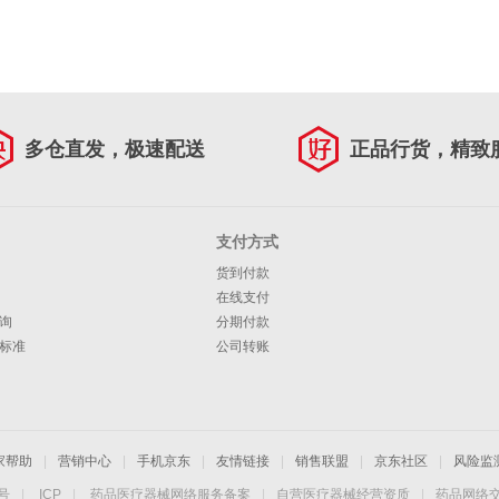
多仓直发，极速配送
正品行货，精致
支付方式
货到付款
在线支付
询
分期付款
标准
公司转账
家帮助
|
营销中心
|
手机京东
|
友情链接
|
销售联盟
|
京东社区
|
风险监
4号
|
ICP
|
药品医疗器械网络服务备案
|
自营医疗器械经营资质
|
药品网络