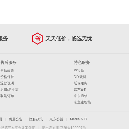
服务
天天低价，畅选无忧
售后服务
特色服务
售后政策
夺宝岛
价格保护
DIY装机
退款说明
延保服务
返修/退换货
京东E卡
取消订单
京东通信
京鱼座智能
测
|
质量公告
|
隐私政策
|
京东公益
|
Media & IR
交易第三方平台备案凭证
|
新出发京零 字第大120007号