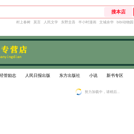
村上春树
莫言
人民文学
东野圭吾
半小时漫画
文城余华
bibi动物园
经管励志
人民日报出版
东方出版社
小说
新书专区
努力加载中，请稍后...