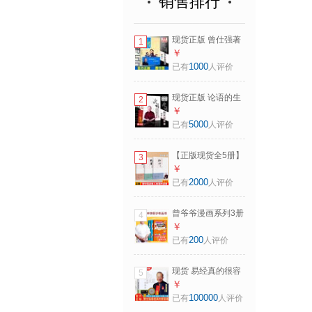
销售排行
现货正版 曾仕强著
1
论语给少年的启示
￥
(上下）拼音彩绘版
1000
已有
人评价
国学知识 曾仕强教
授教青年少年读论
现货正版 论语的生
2
语 文字的奥秘说文
活智慧（修订版）
￥
解字汉字起源启蒙
（上下册）曾仕强
5000
已有
人评价
认知 小学生课外阅
哲学经典之作 论语
读书籍 【论语给少
的生活智慧（修订
年的启示】少年拼
【正版现货全5册】
3
版）（上下册）
音彩绘版
曾仕强说中国人系
￥
列基本功+担当+圆
2000
已有
人评价
通+归心+明理中国
式管理传统国学经
曾爷爷漫画系列3册
4
典哲学文化道德经
曾仕强教育研究中
￥
中国式管理 【归心
心著绘 曾小点爆笑
200
已有
人评价
+明理+圆通】全3册
故事领导力钝感力
自主学习力小学阅
现货 易经真的很容
5
读书籍 【超值3
易曾仕强正版 详解
￥
册】影响力+行动力
易经系列 曾仕强著
100000
已有
人评价
+统率力
易经大全 易经原版