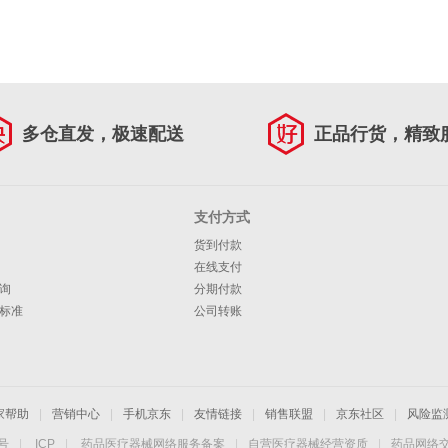
多仓直发，极速配送
正品行货，精致
支付方式
货到付款
在线支付
询
分期付款
标准
公司转账
家帮助
|
营销中心
|
手机京东
|
友情链接
|
销售联盟
|
京东社区
|
风险监
4号
|
ICP
|
药品医疗器械网络服务备案
|
自营医疗器械经营资质
|
药品网络