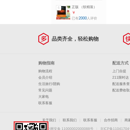
白话文讲解64卦入
正版 （软精装）
6
门书籍易经的智慧
NAMASTE 生命喜
￥
系列书
悦的祈祷 沈妙瑜著
2000
已有
人评价
2017版 轻工业 活
出生命的喜悦 赠能
量朗读手册365天祈
品类齐全，轻松购物
祷文 生命喜悦的祈
祷
购物指南
配送方式
购物流程
上门自提
会员介绍
211限时达
生活旅行/团购
配送服务查
常见问题
配送费收取
大家电
联系客服
关于我们
|
联系我们
|
联系客服
|
合作招商
|
商
京公网安备 11000002000088号
|
京ICP备1104170