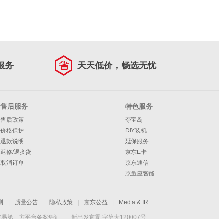
服务
天天低价，畅选无忧
售后服务
特色服务
售后政策
夺宝岛
价格保护
DIY装机
退款说明
延保服务
返修/退换货
京东E卡
取消订单
京东通信
京鱼座智能
测
|
质量公告
|
隐私政策
|
京东公益
|
Media & IR
交易第三方平台备案凭证
|
新出发京零 字第大120007号