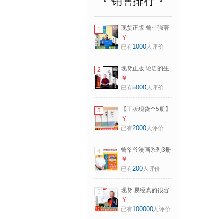
销售排行
现货正版 曾仕强著
1
论语给少年的启示
￥
(上下）拼音彩绘版
1000
已有
人评价
国学知识 曾仕强教
授教青年少年读论
现货正版 论语的生
2
语 文字的奥秘说文
活智慧（修订版）
￥
解字汉字起源启蒙
（上下册）曾仕强
5000
已有
人评价
认知 小学生课外阅
哲学经典之作 论语
读书籍 【论语给少
的生活智慧（修订
年的启示】少年拼
【正版现货全5册】
3
版）（上下册）
音彩绘版
曾仕强说中国人系
￥
列基本功+担当+圆
2000
已有
人评价
通+归心+明理中国
式管理传统国学经
曾爷爷漫画系列3册
4
典哲学文化道德经
曾仕强教育研究中
￥
中国式管理 【归心
心著绘 曾小点爆笑
200
已有
人评价
+明理+圆通】全3册
故事领导力钝感力
自主学习力小学阅
现货 易经真的很容
5
读书籍 【超值3
易曾仕强正版 详解
￥
册】影响力+行动力
易经系列 曾仕强著
100000
已有
人评价
+统率力
易经大全 易经原版